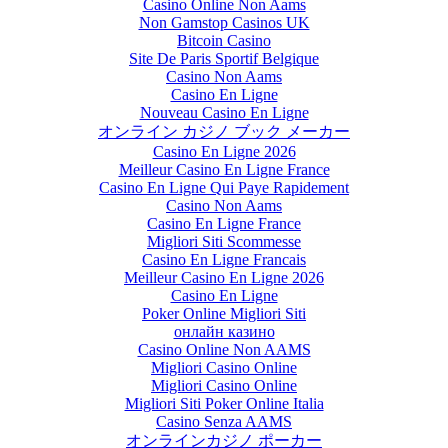
Casino Online Non Aams
Non Gamstop Casinos UK
Bitcoin Casino
Site De Paris Sportif Belgique
Casino Non Aams
Casino En Ligne
Nouveau Casino En Ligne
オンライン カジノ ブック メーカー
Casino En Ligne 2026
Meilleur Casino En Ligne France
Casino En Ligne Qui Paye Rapidement
Casino Non Aams
Casino En Ligne France
Migliori Siti Scommesse
Casino En Ligne Francais
Meilleur Casino En Ligne 2026
Casino En Ligne
Poker Online Migliori Siti
онлайн казино
Casino Online Non AAMS
Migliori Casino Online
Migliori Casino Online
Migliori Siti Poker Online Italia
Casino Senza AAMS
オンラインカジノ ポーカー